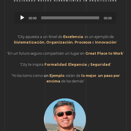
DOCTORADO NUEVAS HERRAMIENTAS EN ARQUITECTURA
Reproductor
00:00
00:00
de
audio
“City apuesta a un Nivel de
Excelencia
, es un ejemplo de
Sistematización
,
Organización
,
Procesos
e
Innovación
”
“En un futuro seguro compartirán un lugar en
Great Place to Work
”
“City te inspira
Formalidad
,
Elegancia
y
Seguridad
”
“Yo los tomo como
un
Ejemplo
, están de
lo
mejor
,
un paso por
encima
de los demás”