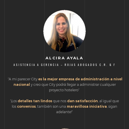
ALCIRA AYALA
ASISTENCIA A GERENCIA – ROJAS ABOGADOS C.R. & F
“A mi parecer City
es la mejor empresa de administración a nivel
nacional
y creo que City podrá llegar a administrar cualquier
proyecto hotelero”
“¡Los
detalles tan lindos
que nos
dan satisfacción
, al igual que
los
convenios
, también son una
maravillosa iniciativa
, sigan
adelante!”