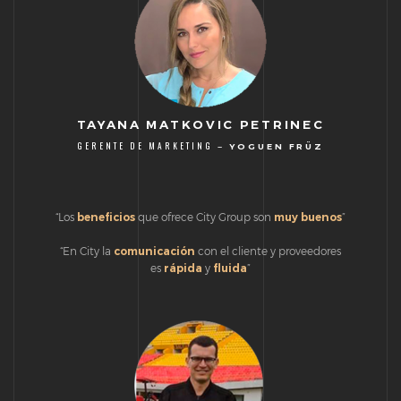
TAYANA MATKOVIC PETRINEC
GERENTE DE MARKETING –
YOGUEN FRÜZ
“Los
beneficios
que ofrece City Group son
muy buenos
”
“En City la
comunicación
con el cliente y proveedores
es
rápida
y
fluida
”