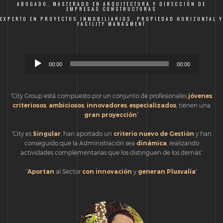
ABOGADO, MASTERADO EN ARQUITECTURA Y DIRECCIÓN DE
EMPRESAS CONSTRUCTORAS
EXPERTO EN PROYECTOS INMOBILIARIOS, PROPIEDAD HORIZONTAL Y
FACILITY MANAGMENT
Reproductor
00:00
00:00
de
audio
“City Group está compuesto por un conjunto de profesionales
jóvenes
,
criteriosos
,
ambiciosos
,
innovadores
,
especializados
, tienen una
gran proyección
”
“City es
Singular
, han aportado un
criterio
nuevo
de
Gestión
y han
conseguido que la Administración sea
dinámica
, realizando
actividades complementarias que los distinguen de los demás”
“
Aportan
al Sector
con
innovación
y
generan
Plusvalía
”