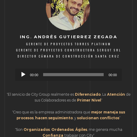
ING. ANDRÉS GUTIERREZ ZEGADA
GERENTE DE PROYECTOS TORRES PLATINUM
GERENTE DE PROYECTOS CONSTRUCTORA SERGUT SRL
DIRECTOR CÁMARA DE CONSTRUCCIÓN SANTA CRUZ
Reproductor
00:00
00:00
de
audio
“El servicio de City Group realmente es
Diferenciado
, La
Atención
de
sus Colaboradores es de
Primer Nivel
”
“Creo que es la empresa administradora que
mejor
maneja
sus
procesos
,
hacen
seguimiento
, y
solucionan
conflictos
”
“Son
Organizados
,
Ordenados
,
Ágiles
, me genera mucha
Confianza
trabajar con City”