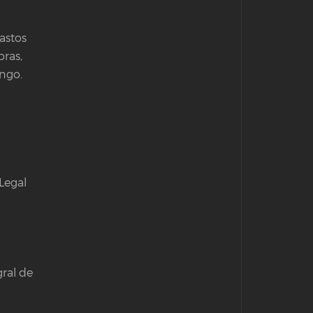
astos
ras,
ongo.
Legal
ral de