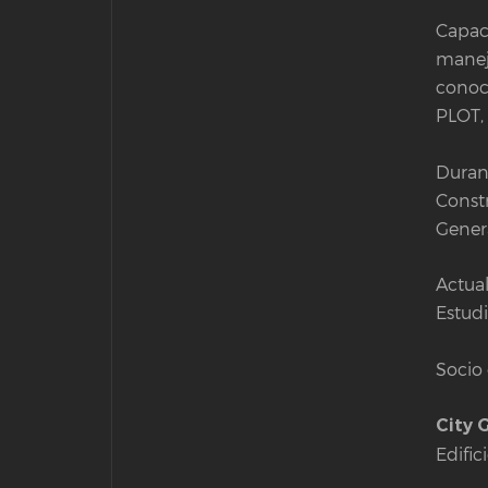
Capaci
manej
conoc
PLOT, 
Duran
Constr
Genera
Actua
Estudi
Socio 
City 
Edific