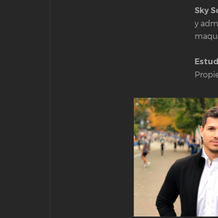
Sky S
y admi
maqui
Estud
Propi