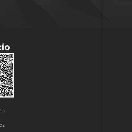
cio
es
os.