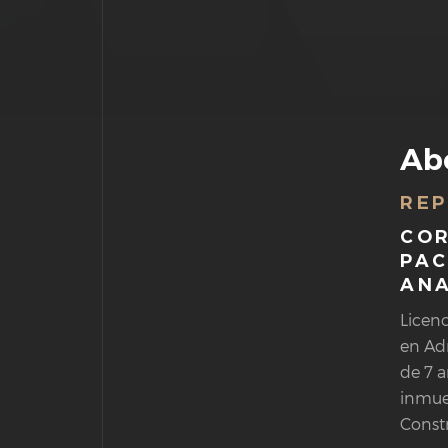
Ab
REP
COR
PAC
ANA
Licenc
en Ad
de 7 
inmueb
Constr