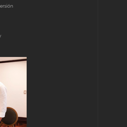
ersión
y