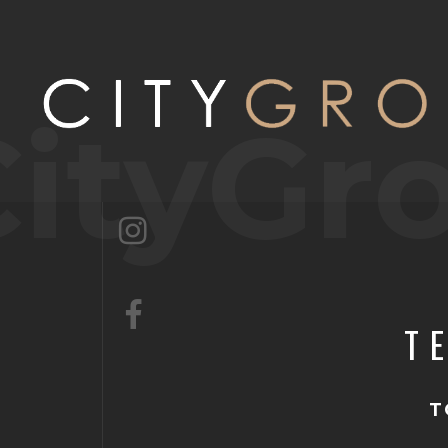
CityGr
T
T