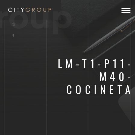
roup
Togg
navig
LM-T1-P11-
M40-
COCINETA