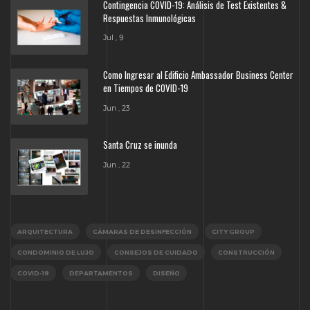
Contingencia COVID-19: Análisis de Test Existentes &
Respuestas Inmunológicas
Jul , 9
Como Ingresar al Edificio Ambassador Business Center
en Tiempos de COVID-19
Jun , 23
Santa Cruz se inunda
Jun , 22
ARQUITECTURA
CÁMARAS DE DESINFECCIÓN
CITY GROUP
CONDOMINIO DE LUJO
CONSEJOS DE CUIDADO
CONSTRUCCIÓN
COVID-19
DEPARTAMENTOS
DISEÑO