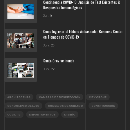
Contingencia COVID-19: Análisis de Test Existentes &
Respuestas Inmunológicas
Jul , 9
Como Ingresar al Edificio Ambassador Business Center
en Tiempos de COVID-19
Jun , 23
Santa Cruz se inunda
Jun , 22
ARQUITECTURA
CÁMARAS DE DESINFECCIÓN
CITY GROUP
CONDOMINIO DE LUJO
CONSEJOS DE CUIDADO
CONSTRUCCIÓN
COVID-19
DEPARTAMENTOS
DISEÑO